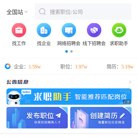
全国站
搜索职位/公司
下拉刷新
找工作
找企业
网络招聘会
线下招聘会
求职助手
企业：
1.59w
职位：
1.97w
简历：
5.19w