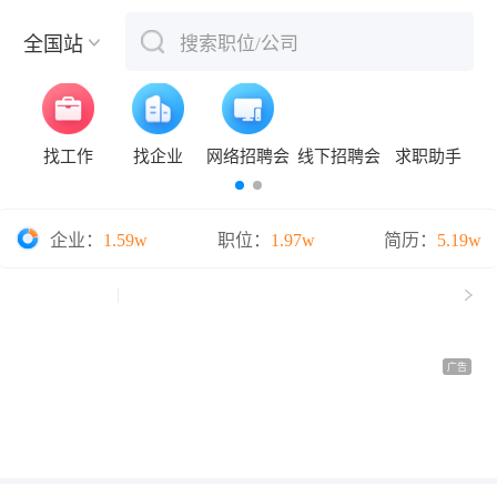
全国站
搜索职位/公司
下拉刷新
找工作
找企业
网络招聘会
线下招聘会
求职助手
企业：
1.59w
职位：
1.97w
简历：
5.19w