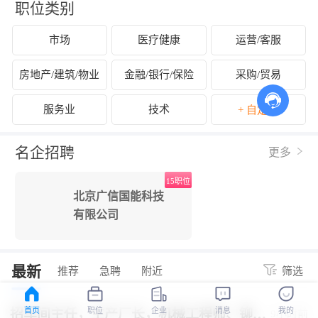
职位类别
市场
医疗健康
运营/客服
房地产/建筑/物业
金融/银行/保险
采购/贸易
服务业
技术
+ 自定义
名企招聘
更多
15职位
北京广信国能科技
有限公司
最新
推荐
急聘
附近
筛选
首页
职位
企业
消息
我的
招车间主任，生产厂长，机械工程师、铆焊
9小时前