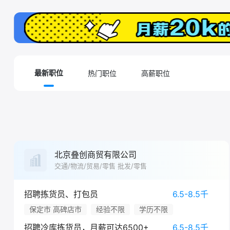
热门职位
高薪职位
最新职位
北京叠创商贸有限公司
交通/物流/贸易/零售 批发/零售
招聘拣货员、打包员
6.5-8.5千
保定市 高碑店市
经验不限
学历不限
招聘冷库拣货员，月薪可达6500+
6.5-8.5千