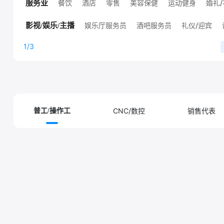
餐饮
酒店
零售
美容保健
运动健身
婚礼
服务业
宠物服务
安保/家政/维修
其他服务业职位
娱乐厅服务员
酒吧服务员
礼仪/迎宾
影视/娱乐/主播
带货主播
游戏主播
音频主播
娱乐主播
探店主播
1/3
视频主播
助播/副播
直播中控
直播场控
主播助理
摄影师/摄像师
灯光师
音效师
主持人
配音员
放
影视/后期制作
视频剪辑
模特
演员
签约艺人
CNC/数控
销售代表
普工/操作工