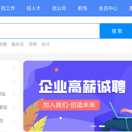
找工作
招人才
找公司
职场
会员中心
搜 索
收银
服务员
导购
会计
源
职位
职位
位