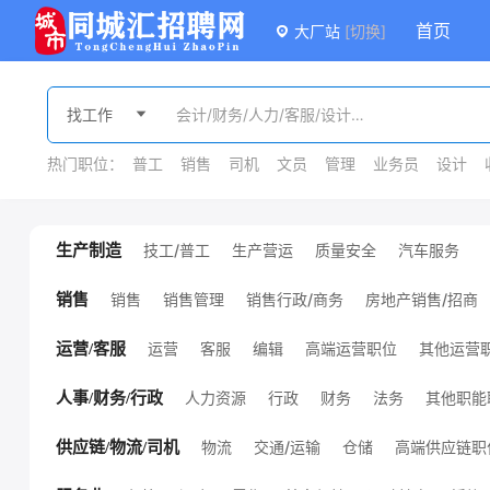
首页
大厂站
[切换]
热门职位：
普工
销售
司机
文员
管理
业务员
设计
技工/普工
生产营运
质量安全
汽车服务
生产制造
汽车制造
机械设计/制造
化工
服装/纺织/皮革
新能
其他生产制造职位
环保
能源/地质
销售
销售管理
销售行政/商务
房地产销售/招商
销售
服务业销售
汽车销售
广告/会展销售
金融保险销售
外贸销售
课程销售
医疗销售
其他销售职位
运营
客服
编辑
高端运营职位
其他运营
运营/客服
人力资源
行政
财务
法务
其他职能
人事/财务/行政
物流
交通/运输
仓储
高端供应链职
供应链/物流/司机
其他供应链职位